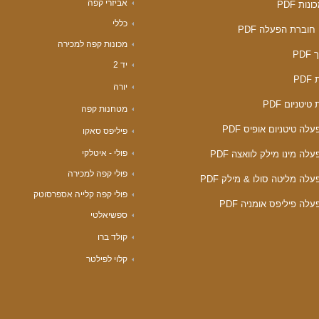
אביזרי קפה
ות PDF
כללי
חוברת הפעלה PDF
מכונות קפה למכירה
PD
יד 2
PD
יורה
טיטניום PDF
מטחנות קפה
לה טיטניום אופיס PDF
פיליפס סאקו
פולי - איטלקי
לה מינו מילק לוואצה PDF
פולי קפה למכירה
לה מליטה סולו & מילק PDF
פולי קפה קלייה אספרסוטק
לה פיליפס אומניה PDF
ספשיאלטי
קולד ברו
קלוי לפילטר