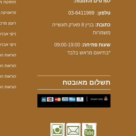
לפרטים והזמנות:
תחזוקת מכונ
טלפון:
03-6411999
פראטיקה: 
רענון מרכך F
כתובת:
בניין 8 פארק תעשייה
משמרות
ניקוי אבנית F
שעות פתיחה:
09:00-19:00
ניקוי אבנית 
*בתיאום מראש בלבד
הוראות הפע
הוראות הפע
הוראות הפע
תשלום מאובטח
הוראות הפע