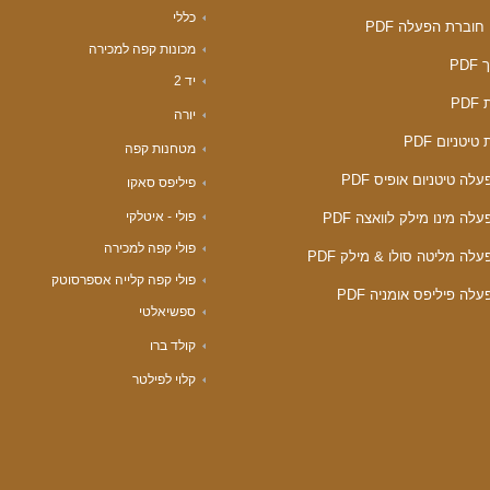
כללי
חוברת הפעלה PDF
מכונות קפה למכירה
PD
יד 2
PD
יורה
טיטניום PDF
מטחנות קפה
לה טיטניום אופיס PDF
פיליפס סאקו
פולי - איטלקי
לה מינו מילק לוואצה PDF
פולי קפה למכירה
לה מליטה סולו & מילק PDF
פולי קפה קלייה אספרסוטק
לה פיליפס אומניה PDF
ספשיאלטי
קולד ברו
קלוי לפילטר