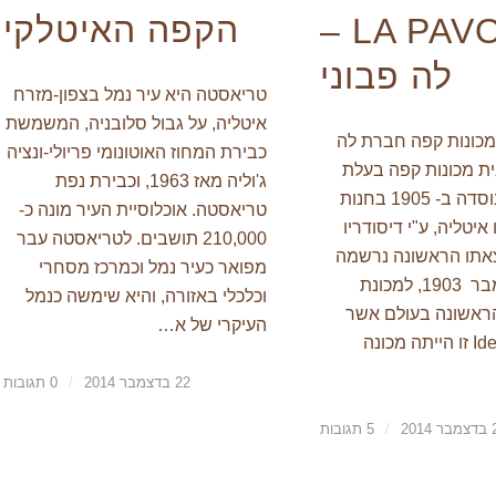
הקפה האיטלקי
LA PAVONI –
לה פבוני
טריאסטה היא עיר נמל בצפון-מזרח
איטליה, על גבול סלובניה, המשמשת
 מכונות קפה חברת לה
כבירת המחוז האוטונומי פריולי-ונציה
נית מכונות קפה בעלת
ג'וליה מאז 1963, וכבירת נפת
שם עולמי, נוסדה ב- 1905 בחנות
טריאסטה. אוכלוסיית העיר מונה כ-
איטליה, ע"י דיסודריו
210,000 תושבים. לטריאסטה עבר
צאתו הראשונה נרשמה
מפואר כעיר נמל וכמרכז מסחרי
ב- 19 ספטמבר 1903, למכונת
וכלכלי באזורה, והיא שימשה כנמל
ראשונה בעולם אשר
העיקרי של א…
נקראה . Ideale זו הייתה מכונה
22 בדצמבר 2014
/
0 תגובות
201
/
5 תגובות