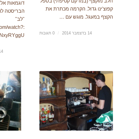
חלב מוקצף (במרקם קטיפתי) בספל
דוגמאות אלו
קפוצ'ינו גדול. הקרמה מכתרת את
הבריסטה לוש
הקצף במעגל. מוגש עם …
"לב"
.com/watch?
14 בדצמבר 2014
/
0 תגובות
v=YZpNxyRYggU
14 בדצמבר 4