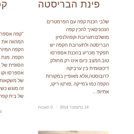
פינת הבריסטה
קפ
שלבי הכנת קפה עם הפרמטרים
הנכוניםאיך להכין קפה
מושלם:תערובת וקפהלנסיון
המהווה את 
הבריסטה ולתערובת הקפה יש
הקפה המיוח
תפקיד מכריע בהכנת אספרסו
הקפה. מנת 
טוב.המצב כיום אינו רק מחולק
הסופית של ת
דיכוטומית בין ערביקה
אספרסו וקו
לרובוסטה,אלא מאופיין במקורות
של משקאות 
הקפה כמו ג'מייקה ,פורטו ריקו,
זה מוגש כשי
אתיופ…
של בית קפה
14 בדצמבר 2014
/
0 תגובות
14 בדצמ