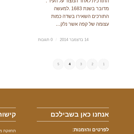
התורכית לאחר המצור על העיר .
מדובר בשנת 1683 .למעשה
התורכים השאירו בשדה כמות
עצומה של קפה אשר נלק…
14 בדצמבר 2014
/
0 תגובות
5
4
3
2
1
אנחנו כאן בשבילכם
קישור
לפרטים והזמנות:
תחזוקת מכונ