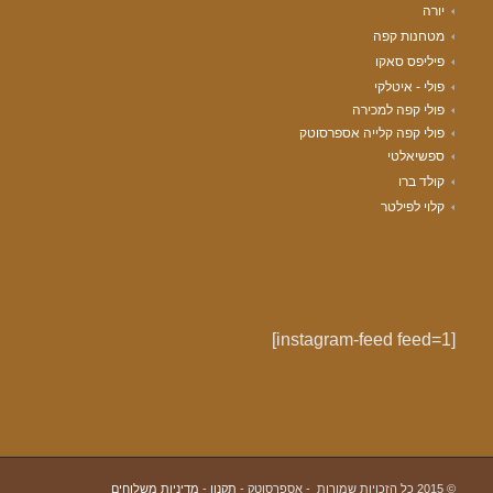
יורה
מטחנות קפה
פיליפס סאקו
פולי - איטלקי
פולי קפה למכירה
פולי קפה קלייה אספרסוטק
ספשיאלטי
קולד ברו
קלוי לפילטר
[instagram-feed feed=1]
© 2015 כל הזכויות שמורות - אספרסוטק -
תקנון
-
מדיניות משלוחים