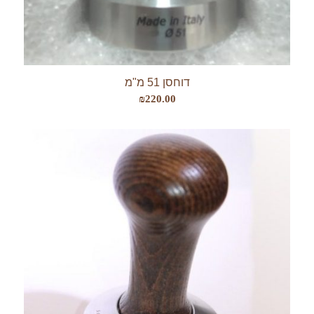
דוחסן 51 מ"מ
₪
220.00