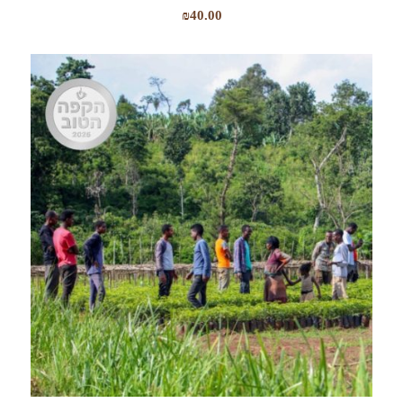
₪
40.00