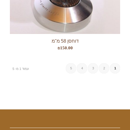
דוחסן 58 מ"מ
₪
150.00
5
4
3
2
1
עמוד 1 מ- 5