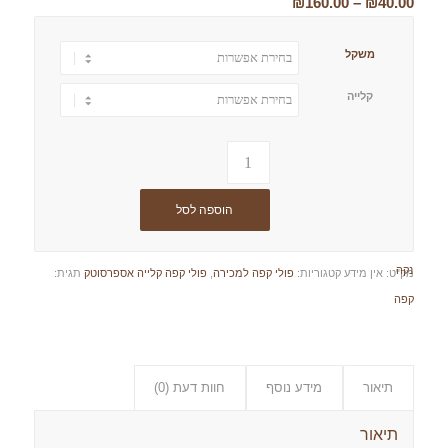
טווח
₪
160.00
–
₪
40.00
מחירים:
משקל
עד
קלייה
הוספה לסל
נקה
מק"ט:
אין מידע
קטגוריות:
פולי קפה למכירה
,
פולי קפה קלייה אספרסוטק
תגית:
קפה
תיאור
מידע נוסף
חוות דעת (0)
תיאור