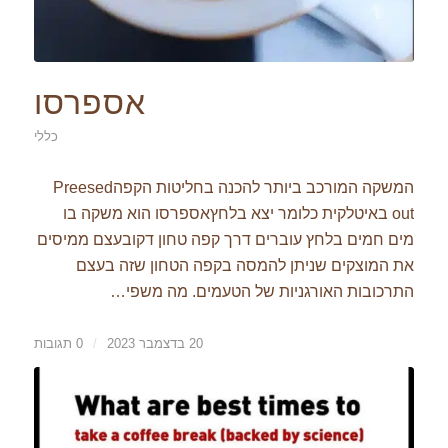
אספרסו
כללי
המשקה המורכב ביותר להכנה בחליטות הקפהPreesed
out באיטלקית כלומר יצא בלחץאספרסו הוא משקה בו
מים חמים בלחץ עוברים דרך קפה טחון דקובעצם ממיסים
את המוצקים שניתן להמסה בקפה הטחון שזה בעצם
התרכובות האורגניות של הטעמים. מה משפי…
20 בדצמבר 2023
/
0 תגובות