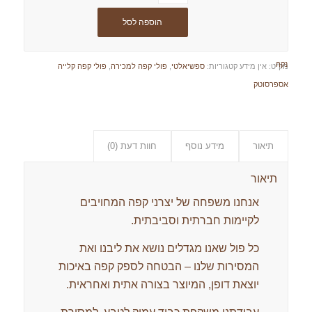
הוספה לסל
נקה
מק"ט:
אין מידע
קטגוריות:
ספשיאלטי
,
פולי קפה למכירה
,
פולי קפה קלייה
אספרסוטק
תיאור
מידע נוסף
חוות דעת (0)
תיאור
אנחנו משפחה של יצרני קפה המחויבים
לקיימות חברתית וסביבתית.
כל פול שאנו מגדלים נושא את ליבנו ואת
המסירות שלנו – הבטחה לספק קפה באיכות
יוצאת דופן, המיוצר בצורה אתית ואחראית.