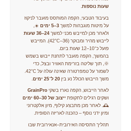
שעות נוספות
.
בעיבוד הטבעי, הקפה המותסס מועבר לניקוז
על מיטות מוגבהות למשך
3–5 ימים
☀️,
ולאחר מכן למייבש מכני למשך
24–36 שעות
לייבוש מהיר ומבוקר (36–42°C). המייבש
פועל כ־10–12 שעות ביום.
בהמשך, הקפה מועבר לתחנת ייבוש בשמש
🌞, תוך שליטה בזרימת האוויר ובצל, כדי
לשמור על טמפרטורה שאינה עולה על 42°C.
משך הייבוש הכולל נע בין
20 ל־25 ימים
.
לאחר הייבוש, הקפה נארז בשקי
GrainPro
ושקים רגילים לתקופת
ייצוב של 30–60 ימים
🕰️. לאחר מכן מתבצע קילוף, מיון אלקטרוני
ומיון ידני נוסף – כהכנה לאריזה הסופית.
תהליך התסיסה האירובית–אנאירובית שבו