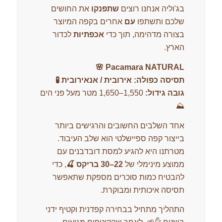
בג'וליה אנחנו רוצים
שתפנקו
את החושים
שלכם ותשתפו
עם
אחרים בקפה המיוצר
בצורה מדהימה, תוך כדי
אכפתיות
לכדור
הארץ.
Pacamara NATURAL 🌸
תסיסה כפולה: אירובית / אנאירובית 🧪
גובה גידול:
1,550–1,650 מטר מעל פני הים
⛰️
אחד השלבים החשובים והרגישים ביותר
בייצור קפה ספיישלטי הוא שלב העיבוד.
מטרתנו היא להגיע למסת דובדבנים עם
ממוצע מינימלי של
22–30 בריקס 🍒
, כדי
להבטיח כמות סוכרים מספקת שתאפשר
תסיסה איכותית ומבוקרת.
התהליך מתחיל בבחירה קפדנית וקטיף ידני