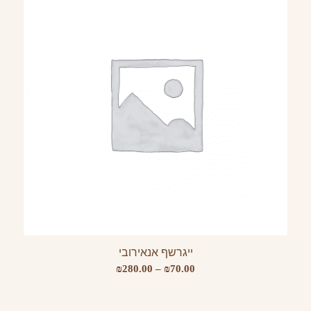
ייגרשף אנאירובי
טווח
₪
280.00
–
₪
70.00
מחירים: