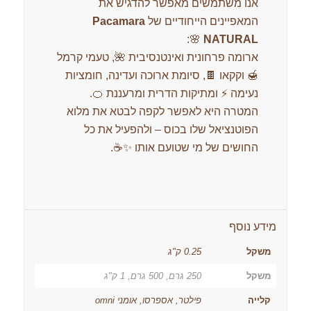
אנו משתמשים מאפשר להדגיש את
המאפיינים הייחודיים של
Pacamara
🌸:
NATURAL
ארומה פרחונית ואינטנסיבית 🌺, טעמי קרמל
🍯 וקקאו 🍫, סיומת ארוכה ועדינה, חומציות
נעימה ⚡ ומתיקות הדרית ומרעננת 🍊.
המטרה היא לאפשר לקפה לבטא את מלוא
הפוטנציאל שלו בכוס – ולהפעיל את כל
החושים של מי שטועם אותו ✨☕.
מידע נוסף
משקל
0.25 ק"ג
משקל
250 גרם, 500 גרם, 1 ק"ג
קלייה
פילטר, אספרסו, אומני omni