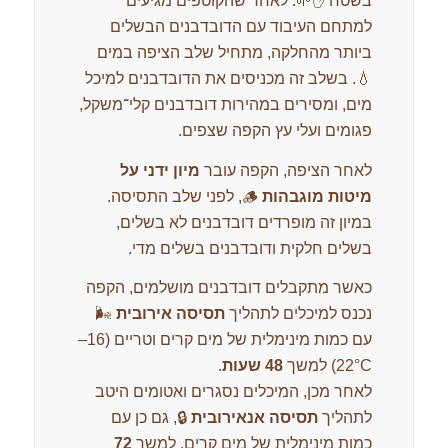
בשטח ✋🌱. לאחר שהקוטפים מגיעים
למתחם העיבוד עם הדובדבנים הבשלים
ביותר מהחלקה, מתחיל שלב הציפה במים
💧. בשלב זה מכניסים את הדובדבנים למיכל
מים, ומסירים במהירות דובדבנים קלי־משקל,
פגומים ועלי עץ הקפה שצפים.
לאחר הציפה, הקפה עובר
מיון ידני על
מיטות מוגבהות
🪵, לפני שלב התסיסה.
במיון זה מופרדים דובדבנים לא בשלים,
בשלים חלקית ודובדבנים בשלים מדי.
כאשר מתקבלים דובדבנים מושלמים, הקפה
נכנס למיכלים לתהליך
תסיסה אירובית
🌬️
עם כמות מינימלית של מים קרים וטריים (16–
22°C) למשך
48 שעות
.
לאחר מכן, המיכלים נסגרים ואטומים היטב
לתהליך
תסיסה אנאירובית
🔒, גם כן עם
כמות מינימלית של מים קרים, למשך
72