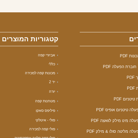
ים
קטגוריות המוצרים
אביזרי קפה
ות PDF
כללי
חוברת הפעלה PDF
מכונות קפה למכירה
PD
יד 2
PD
יורה
טיטניום PDF
מטחנות קפה
לה טיטניום אופיס PDF
פיליפס סאקו
פולי - איטלקי
לה מינו מילק לוואצה PDF
פולי קפה למכירה
לה מליטה סולו & מילק PDF
פולי קפה קלייה אספרסוטק