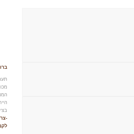
ברו
מכו
המוב
הייח
בציו
-צרו
לקב