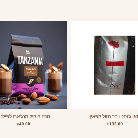
אן ג'וסטו בר נטול קפאין
טנזניה קילימנג'ארו לפילט
₪
40.00
₪
135.00