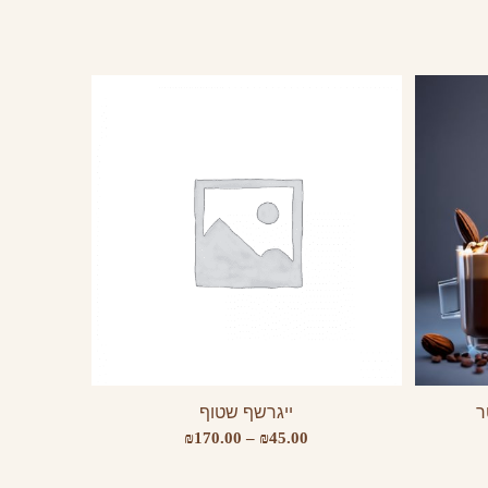
ר
ייגרשף שטוף
טווח
₪
170.00
–
₪
45.00
מחירים: