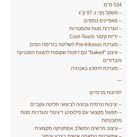
534 מ"מ
– משקל נקי: כ‑97 ק"ג
– מאפיינים נוספים:
– הגדרות מנות וולומטריות
– ידיות קיטור Cool‑Touch
– מערכת Pre‑Infusion לשליטה בזרימת המים
– עיצוב “Naked” עם דפנות שקופות להצגת המכניקה
והבדודים
– מערכת חיסכון באנרגיה
—
יתרונות מרכזיים
– יציבות טרמית גבוהה לביצועי חליטה עקביים
– תפעול מקצועי עם פילוסינג דיגיטלי והגדרות מנות
מתוכנתות
– עיצוב מרשים המשלב אסתטיקה מקצועית
– אפשרויות התאמה אישית בצבע וגימור