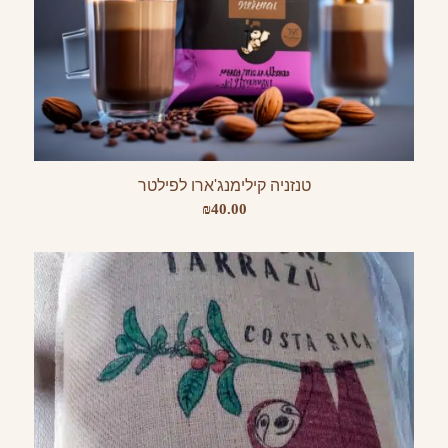
טנזניה קילימנג'ארו לפילטר
₪
40.00