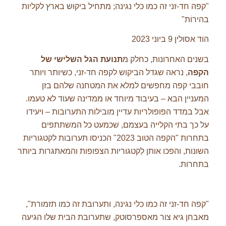
"קפה חד-זני זה כמו כלי נגינה; מתחיל ביקוּש בארץ לקליות
בהירוֹת"
הוד אסולין
9 ביוני 2023
בשנים האחרונות, כחלק מ
תנועת הגל השלישי של
הקפה
, נראה שגדל הביקוש לקפה חד-זני, כשיותר ויותר
חובבי קפה מחפשים למלא את המטחנה שלהם בזן
המעניין הבא – בעיבוד מיוחד או ממדינה שעוד לא טעמו.
אבל במדד הפופולריות עדיין מובילות התערובות – ויעידו
על כך בתי הקלייה בעצמם, שכמעט כל המשתתפים
בתחרות "הקפה הטוב 2023" הכניסו תערובות לקטגוריות
השונות, והפכו אותן לַקטגוריות הצפופות והמאתגרות ביותר
בתחרות.
"קפה חד-זני זה כמו כלי נגינה, ותערובת זה כמו תזמורת",
מאבחן גיא צור מאספרסוטק, שתערובת הבית שלו הגיעה