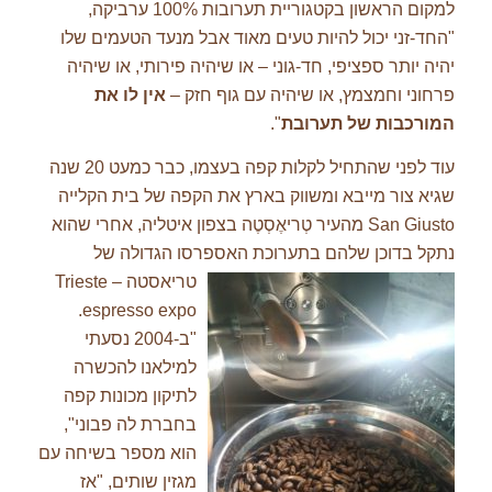
למקום הראשון בקטגוריית תערובות 100% ערביקה,
"החד-זני יכול להיות טעים מאוד אבל מנעד הטעמים שלו
יהיה יותר ספציפי, חד-גוני – או שיהיה פירותי, או שיהיה
פרחוני וחמצמץ, או שיהיה עם גוף חזק –
אין לו את
המורכבות של תערובת
".
עוד לפני שהתחיל לקלות קפה בעצמו, כבר כמעט 20 שנה
שגיא צור מייבא ומשווק בארץ את הקפה של בית הקלייה
San Giusto מהעיר טְריאֶסְטֶה בצפון איטליה, אחרי שהוא
נתקל בדוכן שלהם בתערוכת האספרסו הגדולה של
טריאסטה – Trieste
espresso expo.
"ב-2004 נסעתי
למילאנו להכשרה
לתיקון מכונות קפה
בחברת לה פבוני",
הוא מספר בשיחה עם
מגזין שותים, "אז