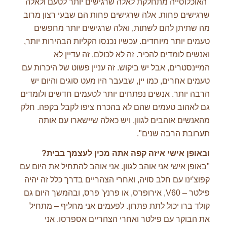
"האוכלוסייה מתחלקת לאלה שרגישים יותר לטעם ולאלה
שרגישים פחות. אלה שרגישים פחות הם שבעי רצון מרוב
מה שתיתן להם לשתות, ואלה שרגישים יותר מחפשים
טעמים יותר מיוחדים. עכשיו נכנסו הקליות הבהירות יותר,
ואנשים לומדים להכיר. זה לא לכולם, זה עדיין לא
המיינסטרים, אבל יש ביקוש. זה עניין פשוט של היכרות עם
טעמים אחרים, כמו יין, שבעבר היו מעט סוגים והיום יש
הרבה יותר. אנשים נפתחים יותר לטעמים חדשים ולומדים
גם לאהוב טעמים שהם לא בהכרח ציפו לקבל בקפה. חלק
מהאנשים אוהבים לגוון, ויש כאלה שיישארו עם אותה
תערובת הרבה שנים".
ובאופן אישי איזה קפה אתה מכין לעצמך בבית
?
"באופן אישי אני אוהב לגוון. אני אוהב להתחיל את היום עם
קפוצ'ינו עם חלב סויה, ואחרי הצהריים בדרך כלל זה יהיה
פילטר – V60, אירופרס, או פרנץ' פרס, ובהמשך היום גם
קולד ברו יכול לתת פתרון. לפעמים אני מחליף – מתחיל
את הבוקר עם פילטר ואחרי הצהריים אספרסו. אני