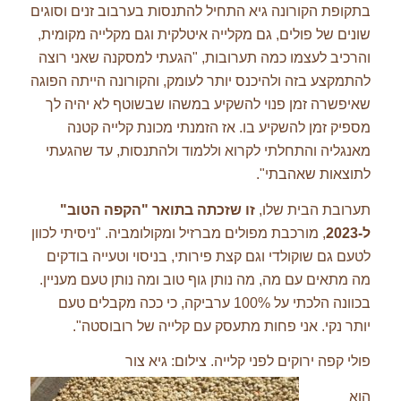
בתקופת הקורונה גיא התחיל להתנסות בערבוב זנים וסוגים
שונים של פולים, גם מקלייה איטלקית וגם מקלייה מקומית,
והרכיב לעצמו כמה תערובות, "הגעתי למסקנה שאני רוצה
להתמקצע בזה ולהיכנס יותר לעומק, והקורונה הייתה הפוגה
שאיפשרה זמן פנוי להשקיע במשהו שבשוטף לא יהיה לך
מספיק זמן להשקיע בו. אז הזמנתי מכונת קלייה קטנה
מאנגליה והתחלתי לקרוא וללמוד ולהתנסות, עד שהגעתי
לתוצאות שאהבתי".
תערובת הבית שלו,
זו שזכתה בתואר "הקפה הטוב"
ל-2023
, מורכבת מפולים מברזיל ומקולומביה. "ניסיתי לכוון
לטעם גם שוקולדי וגם קצת פירותי, בניסוי וטעייה בודקים
מה מתאים עם מה, מה נותן גוף טוב ומה נותן טעם מעניין.
בכוונה הלכתי על 100% ערביקה, כי ככה מקבלים טעם
יותר נקי. אני פחות מתעסק עם קלייה של רובוסטה".
פולי קפה ירוקים לפני קלייה. צילום: גיא צור
הוא