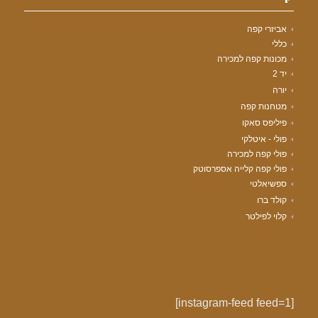
אביזרי קפה
כללי
מכונות קפה למכירה
יד 2
יורה
מטחנות קפה
פיליפס סאקו
פולי - איטלקי
פולי קפה למכירה
פולי קפה קלייה אספרסוטק
ספשיאלטי
קולד ברו
קלוי לפילטר
[instagram-feed feed=1]