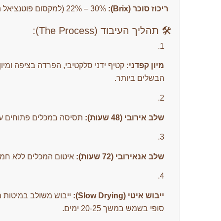
ריכוז סוכר (Brix):
22% – 30% (למקסום פוטנציאל התסיסה).
🛠️ תהליך העיבוד (The Process):
מיון קפדני:
קטיף ידני סלקטיבי, הפרדה בציפה ומיו
הבשלים ביותר.
שלב אירובי (48 שעות):
תסיסה במכלים פתוחים עם מים קרים (16-22°C) להד
שלב אנאירובי (72 שעות):
איטום המכלים ללא חמצן
ייבוש איטי (Slow Drying):
סופי בשמש במשך 20-25 ימים.