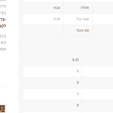
הייח
תהליך
טבעי
בציו
-צרו
עונת יבול
II-24
לקב
סוג עיבוד
בכב
גיא 
אספ
8.25
8
8
מה
8
8