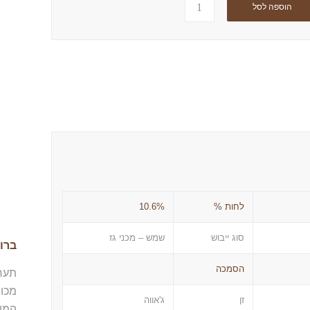
הוספה לסל
לחות %
10.6%
סוג ייבוש
שמש – מכני גז
ברו
הסמכה
מכו
זן
ג'אווה
המוב