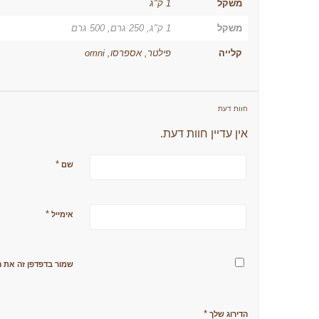
משקל
1 ק"ג
משקל
1 ק"ג, 250 גרם, 500 גרם
קלייה
פילטר, אספרסו, omni
חוות דעת
אין עדיין חוות דעת.
*
שם
*
אימייל
שמור בדפדפן זה את ה
*
הדירוג שלך