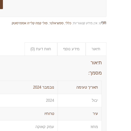
נקה
מק"ט:
אין מידע
קטגוריות:
כללי
,
ספשיאלטי
,
פולי קפה קלייה אספרסוטק
תיאור
מידע נוסף
חוות דעת (0)
תיאור
מסמך:
תאריך טעימה
נובמבר 2024
יבול
2024
עיר
טרוחיו
מחוז
עמק קאוקה