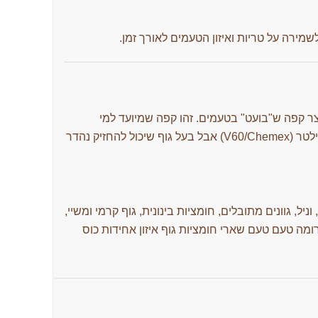
יוצר קפה ש"בועט" בטעמים. זהו קפה שמיועד למי
שמחפש הרפתקה בספל – הוא מורכב מספיק עבור פילטר (V60/Chemex) אבל בעל גוף שיכול להחזיק נהדר
ניל, גוונים מתובלים, חומציות בינונית, גוף קרמי ומשיי,
מה טעם טעם שארי חומציות גוף איזון אחידות כוס