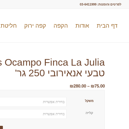
לפרטים והזמנות:
03-6411999
דף הבית
אודות
הקפה
קפה ירוק
חליטת 
טבעי אנאירובי 250 גר'
טווח
₪
280.00
–
₪
75.00
מחירים:
משקל
עד
קלייה