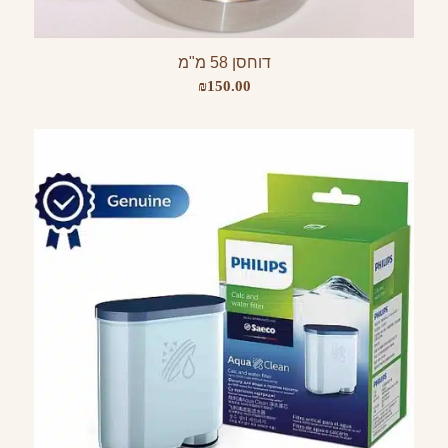
דוחסן 58 מ"מ
₪
150.00