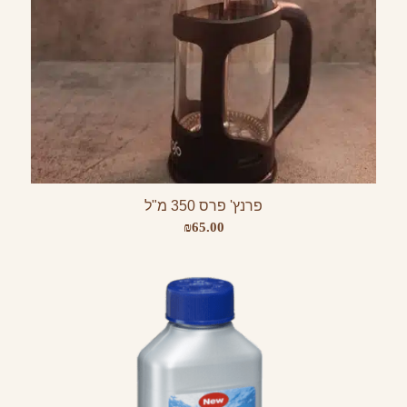
פרנץ' פרס 350 מ"ל
₪
65.00