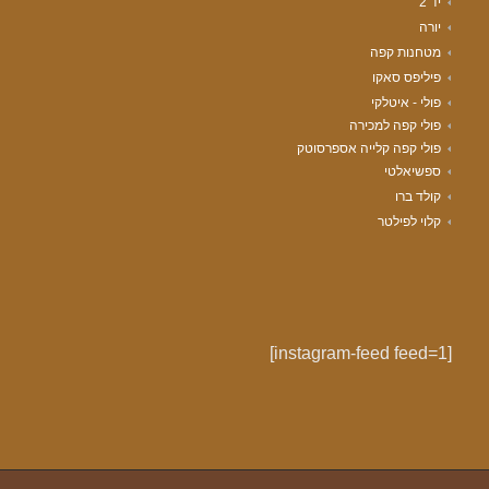
יד 2
יורה
מטחנות קפה
פיליפס סאקו
פולי - איטלקי
פולי קפה למכירה
פולי קפה קלייה אספרסוטק
ספשיאלטי
קולד ברו
קלוי לפילטר
[instagram-feed feed=1]