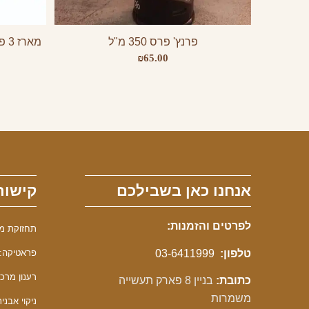
פרנץ' פרס 350 מ"ל
₪
65.00
אנחנו כאן בשבילכם
קישור
לפרטים והזמנות:
תחזוקת מכונ
טלפון:
03-6411999
פראטיקה: 
רענון מרכך F
כתובת:
בניין 8 פארק תעשייה
משמרות
ניקוי אבנית F