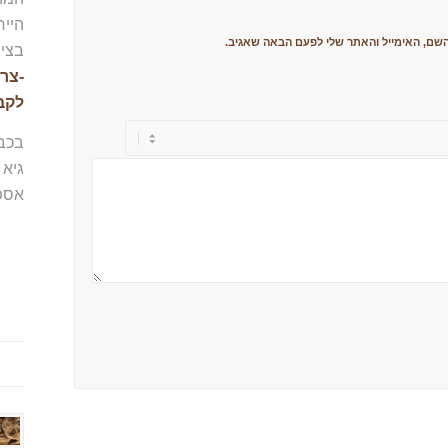
הייח
שם, האימייל והאתר שלי לפעם הבאה שאגיב.
בציו
-צרו
לקב
בכב
גיא 
אספ
מה