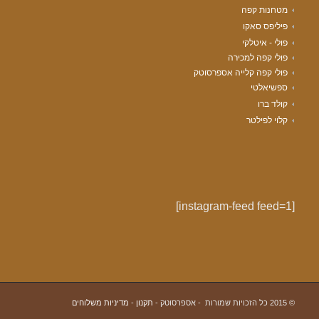
מטחנות קפה
פיליפס סאקו
פולי - איטלקי
פולי קפה למכירה
פולי קפה קלייה אספרסוטק
ספשיאלטי
קולד ברו
קלוי לפילטר
[instagram-feed feed=1]
© 2015 כל הזכויות שמורות - אספרסוטק -
תקנון
-
מדיניות משלוחים