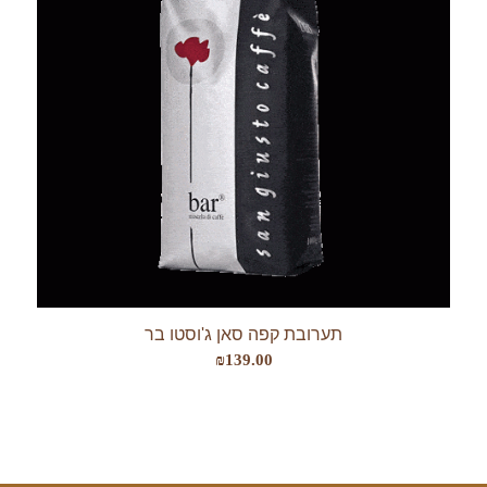
תערובת קפה סאן ג'וסטו בר
₪
139.00