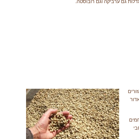
ורים
דור
חמים
בי