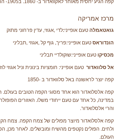
קפה הגיע יחסית מאוחר לאקוואדור ב- 1860. ב1905- החל יצוא לאירופה מנמל מנטה. אקוואדור אחת מהארצות הבודדות שמגדלות גם ערביקה וגם רובוסטה.
מרכז אמריקה
גואטאמלה
טעם אופייני
:
לדי ,אגוזי, עדין פרחוני מתוק
הונדוראס
טעם אופייני:פריך, גוף קל ,אגוזי ,תבליני
מכסיקו
טעם אופייני:שוקולדיי תבליני
אל סלוואדור
טעם אופייני: חומציות בינונית וניל אגוזי לו
קפה יוצר לראשונה באל סלוואדור ב -1850
קפה אלסלואדור הוא אחד מסוגי הקפה הטובים בעולם. הו
במדינה, כל אחד עם טעם ייחודי משלו. האזורים הפופולר
והרי אלסלואדור.
קפה אלסלואדור מיוצר מפולים של צמח הקפה. צמח הקפ
ולחים. הפולים נקטפים מהשיח ומובשלים. לאחר מכן, הפו
העולם.