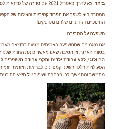
ביחד
יצא לדרך באפריל 2021 עם סדרה של סדנאות לספקים ולשותפים בייצור שלנו, ומאז גדל לדיון פתוח עבור כ-100 יצרנים קטנים ובינוניים.
המטרה היא לשפר את הפרודוקטיביות והאיכות של הקפה ש
החינוכיים והחיוניים שלהם מסופקים!
השפעה על הסביבה
אנו מאמינים שההשפעה האמיתית מגיעה כתוצאה מעבודה ל
בטווח הארוך, וזו הסיבה שאנו מאשרים את החוות שלנו
הביולוגי, ללא עבודת ילדים ותקני עבודה משופרים ל
הפעילויות הללו, השקנו קמפיינים לבריאות חזותית ויוז
מתמשך ומתמשך; לכן הרחבת ושיפור של היצע התוכנית של Growing Together היא בראש סדר העדיפויות במאמצים שלנו להפוך את תעשיית הקפה למקום שוויוני ובר