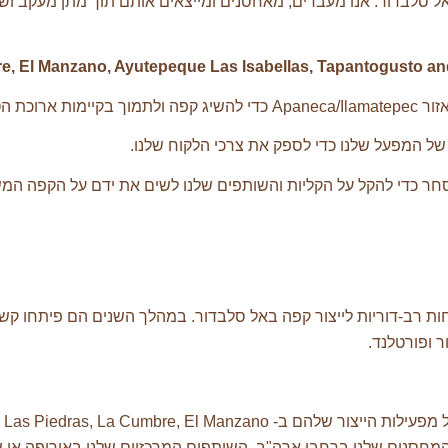
אל סלבדור: אנו מעבדים, מאחסנים ומייצאים אותם תוך מתן מעקב וש
, El Manzano, Ayutepeque Las Isabellas, Tapantogusto an
קהילה שלנו.
של המפעל שלנו כדי לספק את צרכי הלקוח שלנו.
ר כדי להקל על הקליות והשותפים שלנו לשים את ידם על הקפה המשו
ות רב-דוריות לייצור קפה באל סלבדור. במהלך השנים הם פיתחו קשר
סנים שלנו ברחבי ארה"ב, השותפים המרכזיים שלנו באירופה או שות