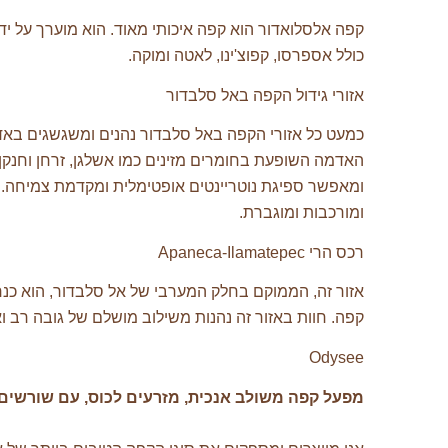
קפה אלסלואדור הוא קפה איכותי מאוד. הוא מוערך על י
כולל אספרסו, קפוצ'ינו, לאטה ומוקה.
אזורי גידול הקפה באל סלבדור
כמעט כל אזורי הקפה באל סלבדור נהנים ומשגשגים באדמה
האדמה השופעת בחומרים מזינים כמו אשלגן, זרחן וחנקן
ומאפשר ספיגת נוטריינטים אופטימלית ומקדמת צמיחה. ב
ומורכבות ומוגברת.
רכס הרי Apaneca-Ilamatepec
אזור זה, הממוקם בחלק המערבי של אל סלבדור, הוא כנר
קפה. חוות באזור זה נהנות משילוב מושלם של גובה רב וא
Odysee
מפעל קפה משולב אנכית, מזרעים לכוס, עם שורשים