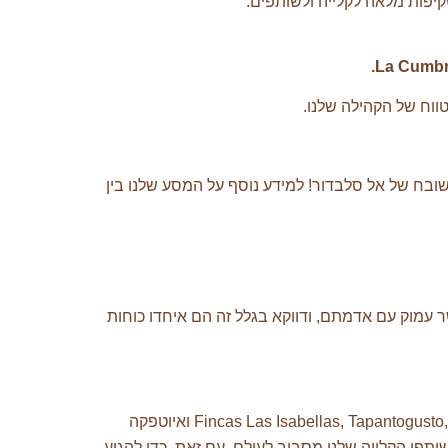
קיפות מלאה לקלייה ולשותפים.
.
La Cumbre
בח של אל סלבדור! למידע נוסף על המסע שלנו בין
 עמוק עם אדמתם, ודווקא בגלל זה הם איחדו כוחות
מכך, הם איחדו את שני הצדדים של העסקים שלהם; החל מפעילות הייצור שלהם ב- Fincas Las Isabellas, Tapantogusto, Las Piedras, La Cumbre, El Manzano ואיוטפקה
פי הקלייה שלנו מסביב לעולם. עם זאת, כדי להגיע