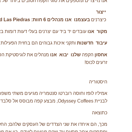
אנו מייצרים ומספקים את סוגי הקפה הטובים ביותר של 
‍
ייצור
‍ כיצרנים
בעצמנו
‍
אנו מנהלים 6 חוות:
d Las Piedras
מקור
‍
אנו
עובדים יד ביד עם יצרנים בעלי דעות דומות באזור Apaneca/Ilamatepec כדי להשיג קפה ולתמוך בקיימות ארוכת הטווח של ה
עיבוד
‍
חדשנות
ותקני איכות גבוהים הם בחזית הפעילות 
אחסון
הקפה
שלנו
‍
יבוא
‍
אנו
מנהלים את לוגיסטיקת הסח
זרעים לכוס!
היסטוריה
אמיליו לופז וחוסה רוברטו סנטמריה מגיעים משתי משפח
לבניית Odyssey Coffees, מבצע קפה מבוסס אל סלבדור ופורטלנד.
כתוצאה
ומתחקים אחר מסעם עד שהם מגיעים ליעדם, בין אם מהמח