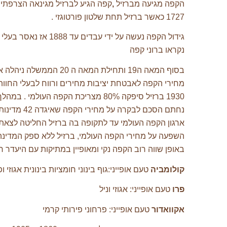
הקפה מגיעה מברזיל
,
קפה הגיע לברזיל מגינאה הצרפתי
1727 כאשר ברזיל תחת שלטון פורטוגזי .
גידול הקפה נעשה על ידי עבדים עד 1888 אז
נקראו ברוני קפה
בסוף המאה ה19 ותחילת המאה ה 20 הממשלה ניה
מחירי הקפה לאבטחת יציבות מחירים ורווח לבעלי החוות
1930 ברזיל סיפקה 80% מצריכת הקפה העולמי . ב
נחתם הסכם לבקרה על מחירי הק
ארגון הקפה העולמי עד לתקופה בה ברזיל החליטה לצאת
השפעה על מחירי הקפה העולמי, ברזיל ללא ספק המדינה ב
באופן שווה רוב הקפה נקי ומאופיין במתיקות עם היעדר 
קולומביה
טעם אופייני:גוף בינוני חומציות בינונית אגוזי ופ
פרו
טעם אופייני: אגוזי וניל
אקוואדור
טעם אופייני: פרחוני פירותי קרמי