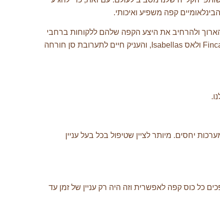
 הארוך ולהרחיב את היצע הקפה שלהם ללקוחות ברחבי
העולם. כדי להמשיך ולהתבסס על מטרה זו, צוות Odyssey החדש שהתמזג החל גם לעבוד עם הקהילות סביב Finca Tequendama ולאס Isabellas, והעניק חיים לתערובת סן חורחה
ות יחסים. מיותר לציין שטיפול בכל בעל עניין
ל כוס קפה לאפשרית וזה היה רק ​​עניין של זמן עד