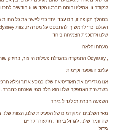
לנקודה זו, אמיליו וחוסה רוברטו הקדישו 6 חודשים לתכנון המיזוג, והבינו כיצד להצטרף לפעילות שלהם במטרה לספק לשווקים הבינלאומיים קפה משפיע ואיכותי.
במהלך תקופה זו, הם עבדו יחד כדי ליישר את כל החוות
שלנו ולתוכנית הצמיחה ביחד.
מעתה והלאה
, Odyssey התמקדה בהגדלת פעילות הייצור, בחיזוק שותפויות המקור ובפיתוח שווקים חדשים לצד השותפים האסטרטגיים שלנו.
עלינו: השפעה וקיימות
אנו מגדירים את האודיסיאה שלנו כמסע ארוך ומלא הרפתק
בשרשרת האספקה ​​שלנו הוא חלק ממי שאנחנו כחברה.
השפעה חברתית: לגדול ביחד
מאז השלבים המוקדמים של הפעילות שלנו, הצוות שלנו ב
שהיוזמה שלנו,
לגדול ביחד
, תתעורר לחיים .
גידול