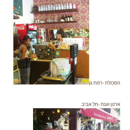
המכולת -רמת גן
ארנון וענת -תל אביב