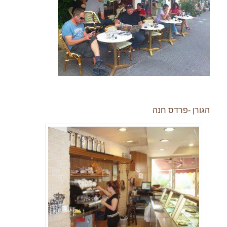
הגורן -פרדס חנה