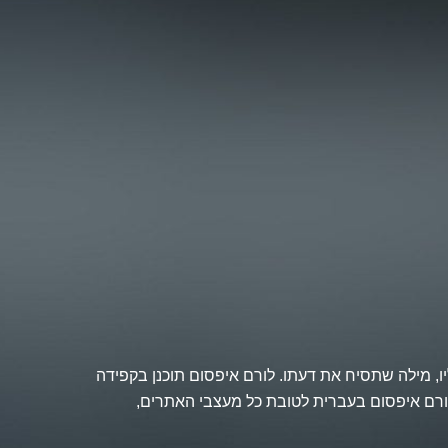
ו, מילה שתסיח את דעתו. לורם איפסום תוכנן בקפידה
lorem-ipsum מציע לראשונה בישראל טקסט לורם איפסום בעברית לטובת כל מעצבי האתרים,