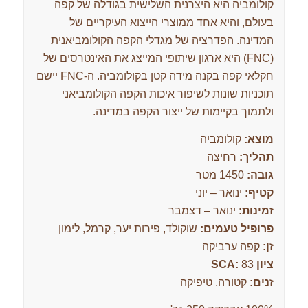
קולומביה היא היצרנית השלישית בגודלה של קפה
בעולם, והיא אחד ממוצרי הייצוא העיקריים של
המדינה. הפדרציה של מגדלי הקפה הקולומביאנית
(FNC) היא ארגון שיתופי המייצג את האינטרסים של
חקלאי קפה בקנה מידה קטן בקולומביה. ה-FNC יישם
תוכניות שונות לשיפור איכות הקפה הקולומביאני
ולתמוך בקיימות של ייצור הקפה במדינה.
מוצא:
קולומביה
תהליך:
רחיצה
גובה:
1450 מטר
קטיף:
ינואר – יוני
זמינות:
ינואר – דצמבר
פרופיל טעמים:
שוקולד, פירות יער, קרמל, לימון
זן:
קפה ערביקה
ציון SCA:
83
זנים:
קטורה, טיפיקה