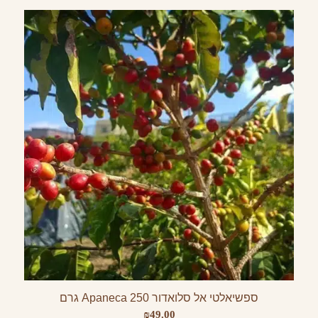
ספשיאלטי אל סלואדור Apaneca 250 גרם
₪
49.00