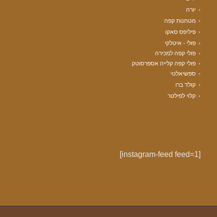
יורה
מטחנות קפה
פיליפס סאקו
פולי - איטלקי
פולי קפה למכירה
פולי קפה קלייה אספרסוטק
ספשיאלטי
קולד ברו
קלוי לפילטר
[instagram-feed feed=1]